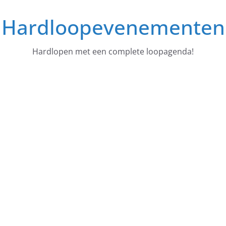
Ga
Hardloopevenementen
naar
de
inhoud
Hardlopen met een complete loopagenda!