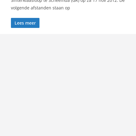
Sinterklaasloop te Scheemda (GR) op za 17 nov 2012. De
volgende afstanden staan op
Lees meer