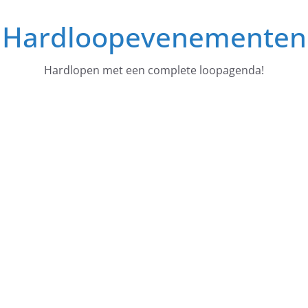
Ga
Hardloopevenementen
naar
de
inhoud
Hardlopen met een complete loopagenda!