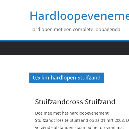
Ga
Hardloopevenem
naar
de
inhoud
Hardlopen met een complete loopagenda!
0,5 km hardlopen Stuifzand
Stuifzandcross Stuifzand
Doe mee met het hardloopevenement
Stuifzandcross te Stuifzand op za 01 mrt 2008. 
volgende afstanden staan op het programma: