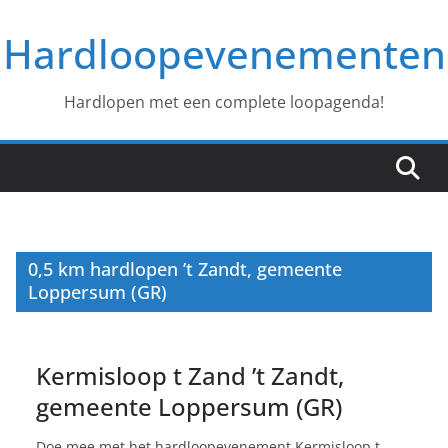
Ga
Hardloopevenementen
naar
de
inhoud
Hardlopen met een complete loopagenda!
0,5 km hardlopen ’t Zandt, gemeente
Loppersum (GR)
Kermisloop t Zand ’t Zandt,
gemeente Loppersum (GR)
Doe mee met het hardloopevenement Kermisloop t