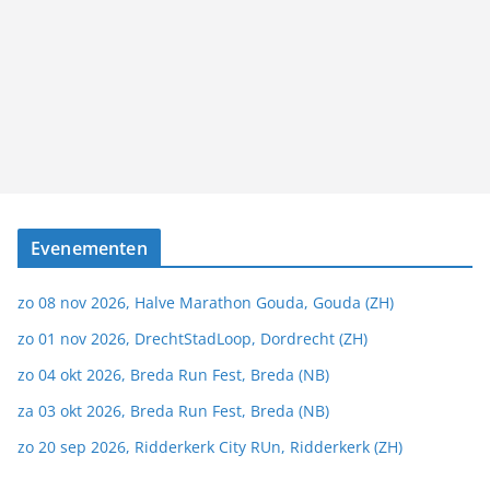
Evenementen
zo 08 nov 2026, Halve Marathon Gouda, Gouda (ZH)
zo 01 nov 2026, DrechtStadLoop, Dordrecht (ZH)
zo 04 okt 2026, Breda Run Fest, Breda (NB)
za 03 okt 2026, Breda Run Fest, Breda (NB)
zo 20 sep 2026, Ridderkerk City RUn, Ridderkerk (ZH)