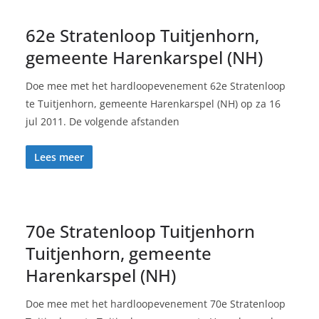
62e Stratenloop Tuitjenhorn,
gemeente Harenkarspel (NH)
Doe mee met het hardloopevenement 62e Stratenloop
te Tuitjenhorn, gemeente Harenkarspel (NH) op za 16
jul 2011. De volgende afstanden
Lees meer
70e Stratenloop Tuitjenhorn
Tuitjenhorn, gemeente
Harenkarspel (NH)
Doe mee met het hardloopevenement 70e Stratenloop