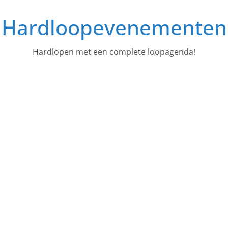
Ga
Hardloopevenementen
naar
de
inhoud
Hardlopen met een complete loopagenda!