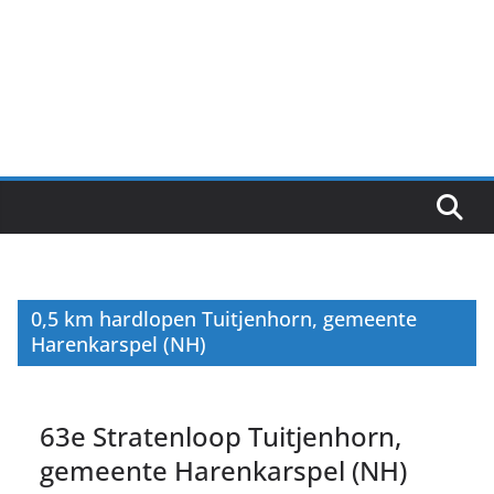
0,5 km hardlopen Tuitjenhorn, gemeente
Harenkarspel (NH)
63e Stratenloop Tuitjenhorn,
gemeente Harenkarspel (NH)