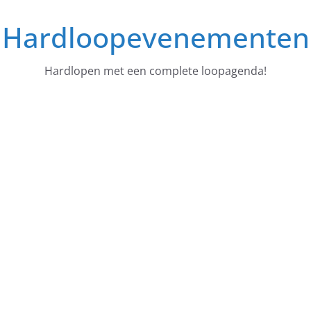
Ga
Hardloopevenementen
naar
de
inhoud
Hardlopen met een complete loopagenda!