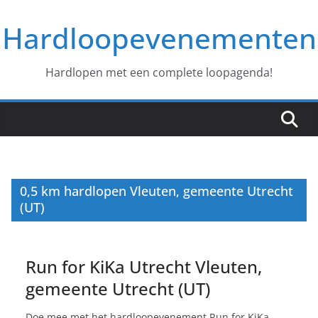
Ga
Hardloopevenementen
naar
de
inhoud
Hardlopen met een complete loopagenda!
0,5 km hardlopen Vleuten, gemeente Utrecht
(UT)
Run for KiKa Utrecht Vleuten,
gemeente Utrecht (UT)
Doe mee met het hardloopevenement Run for KiKa