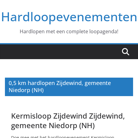
Ga
Hardloopevenementen
naar
de
inhoud
Hardlopen met een complete loopagenda!
0,5 km hardlopen Zijdewind, gemeente
Niedorp (NH)
Kermisloop Zijdewind Zijdewind,
gemeente Niedorp (NH)
Doe mee met het hardloopevenement Kermisloop