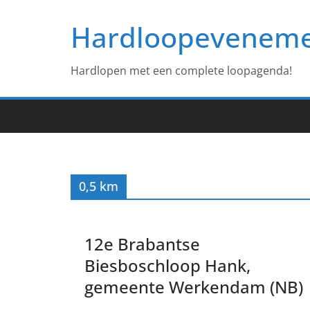
Ga
Hardloopevenem
naar
de
inhoud
Hardlopen met een complete loopagenda!
0,5 km
12e Brabantse
Biesboschloop Hank,
gemeente Werkendam (NB)