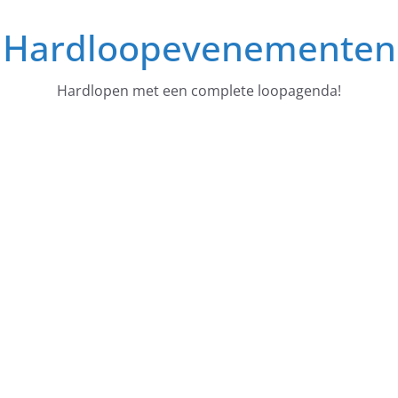
Ga
Hardloopevenementen
naar
de
inhoud
Hardlopen met een complete loopagenda!