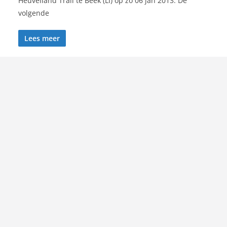
Heuvelland Trail te Beek (LI) op zo 06 jan 2013. De
volgende
Lees meer