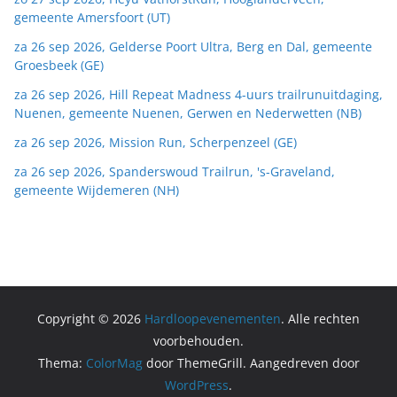
gemeente Amersfoort (UT)
za 26 sep 2026, Gelderse Poort Ultra, Berg en Dal, gemeente
Groesbeek (GE)
za 26 sep 2026, Hill Repeat Madness 4-uurs trailrunuitdaging,
Nuenen, gemeente Nuenen, Gerwen en Nederwetten (NB)
za 26 sep 2026, Mission Run, Scherpenzeel (GE)
za 26 sep 2026, Spanderswoud Trailrun, 's-Graveland,
gemeente Wijdemeren (NH)
Copyright © 2026
Hardloopevenementen
. Alle rechten
voorbehouden.
Thema:
ColorMag
door ThemeGrill. Aangedreven door
WordPress
.