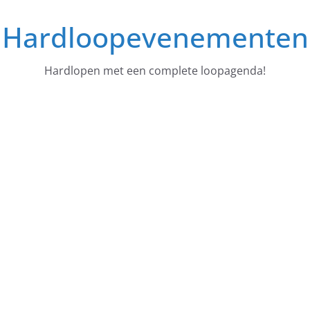
Ga
Hardloopevenementen
naar
de
inhoud
Hardlopen met een complete loopagenda!