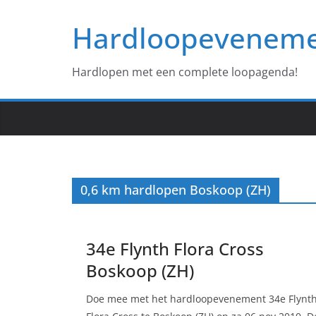
Ga
Hardloopevenem
naar
de
inhoud
Hardlopen met een complete loopagenda!
0,6 km hardlopen Boskoop (ZH)
34e Flynth Flora Cross
Boskoop (ZH)
Doe mee met het hardloopevenement 34e Flynt