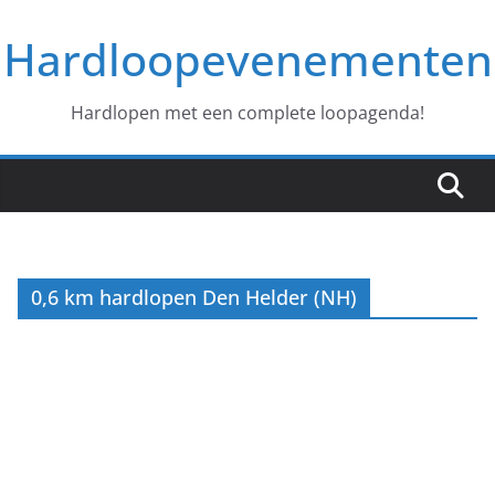
Ga
Hardloopevenementen
naar
de
inhoud
Hardlopen met een complete loopagenda!
0,6 km hardlopen Den Helder (NH)