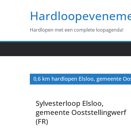
Ga
Hardloopevenem
naar
de
inhoud
Hardlopen met een complete loopagenda!
0,6 km hardlopen Elsloo, gemeente Oos
Sylvesterloop Elsloo,
gemeente Ooststellingwerf
(FR)