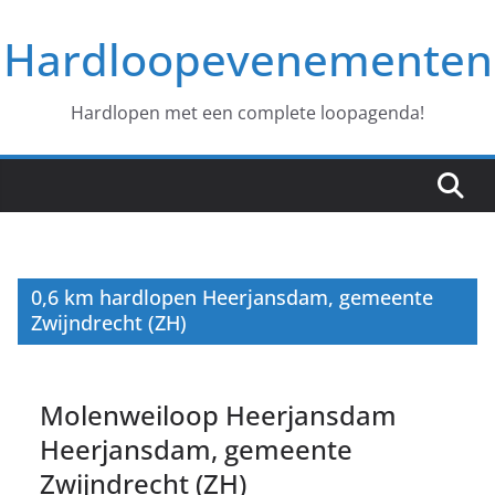
Ga
Hardloopevenementen
naar
de
inhoud
Hardlopen met een complete loopagenda!
0,6 km hardlopen Heerjansdam, gemeente
Zwijndrecht (ZH)
Molenweiloop Heerjansdam
Heerjansdam, gemeente
Zwijndrecht (ZH)