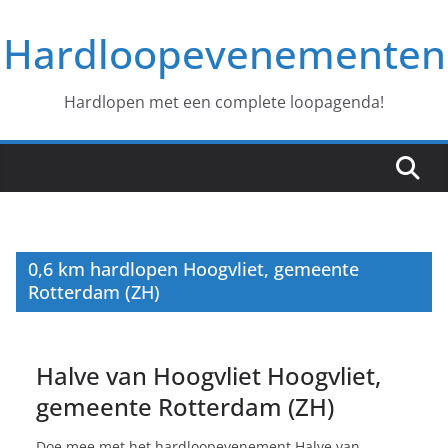
Ga
Hardloopevenementen
naar
de
inhoud
Hardlopen met een complete loopagenda!
0,6 km hardlopen Hoogvliet, gemeente
Rotterdam (ZH)
Halve van Hoogvliet Hoogvliet,
gemeente Rotterdam (ZH)
Doe mee met het hardloopevenement Halve van