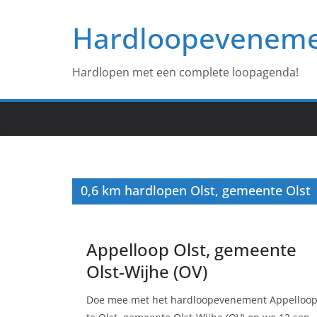
Ga
Hardloopevenem
naar
de
inhoud
Hardlopen met een complete loopagenda!
0,6 km hardlopen Olst, gemeente Olst
Appelloop Olst, gemeente
Olst-Wijhe (OV)
Doe mee met het hardloopevenement Appelloo