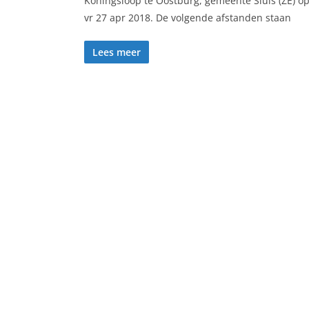
Koningsloop te Oostburg, gemeente Sluis (ZE) o
vr 27 apr 2018. De volgende afstanden staan
Lees meer