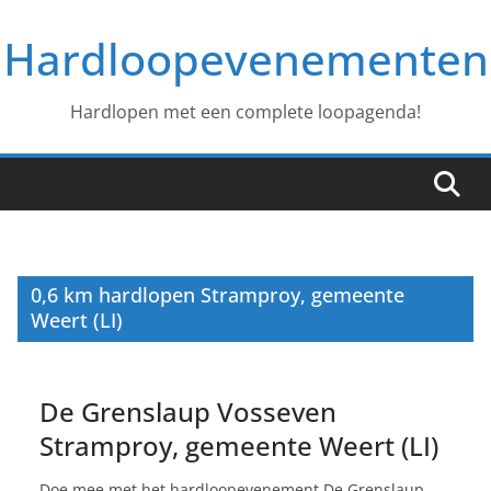
Ga
Hardloopevenementen
naar
de
inhoud
Hardlopen met een complete loopagenda!
0,6 km hardlopen Stramproy, gemeente
Weert (LI)
De Grenslaup Vosseven
Stramproy, gemeente Weert (LI)
Doe mee met het hardloopevenement De Grenslaup