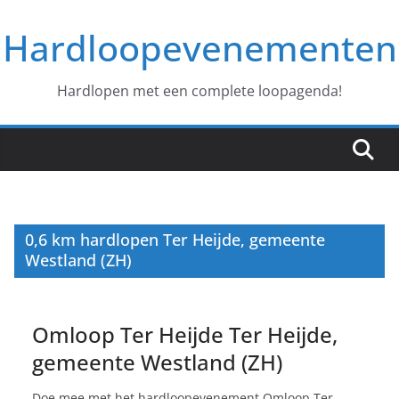
Ga
Hardloopevenementen
naar
de
inhoud
Hardlopen met een complete loopagenda!
0,6 km hardlopen Ter Heijde, gemeente
Westland (ZH)
Omloop Ter Heijde Ter Heijde,
gemeente Westland (ZH)
Doe mee met het hardloopevenement Omloop Ter