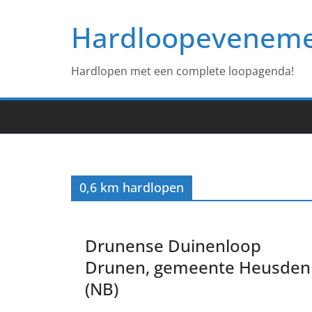
Ga
Hardloopevenem
naar
de
inhoud
Hardlopen met een complete loopagenda!
0,6 km hardlopen
Drunense Duinenloop
Drunen, gemeente Heusden
(NB)