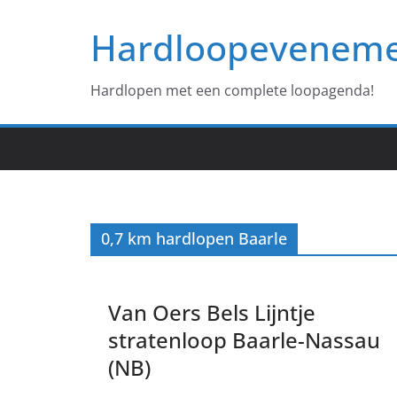
Ga
Hardloopevenem
naar
de
inhoud
Hardlopen met een complete loopagenda!
0,7 km hardlopen Baarle
Van Oers Bels Lijntje
stratenloop Baarle-Nassau
(NB)