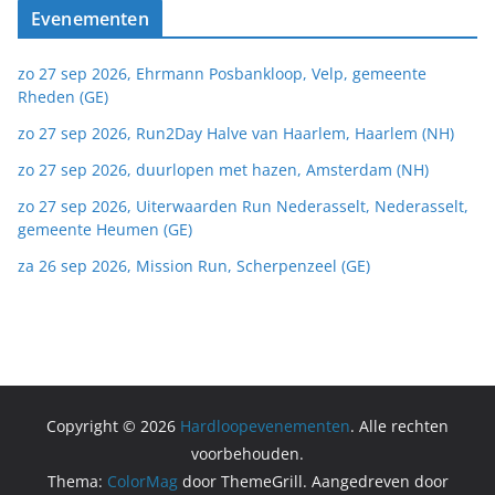
Evenementen
zo 27 sep 2026, Ehrmann Posbankloop, Velp, gemeente
Rheden (GE)
zo 27 sep 2026, Run2Day Halve van Haarlem, Haarlem (NH)
zo 27 sep 2026, duurlopen met hazen, Amsterdam (NH)
zo 27 sep 2026, Uiterwaarden Run Nederasselt, Nederasselt,
gemeente Heumen (GE)
za 26 sep 2026, Mission Run, Scherpenzeel (GE)
Copyright © 2026
Hardloopevenementen
. Alle rechten
voorbehouden.
Thema:
ColorMag
door ThemeGrill. Aangedreven door