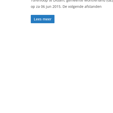
Torenloop te Didam, gemeente Montferland (GE)
op za 06 jun 2015. De volgende afstanden
Lees meer