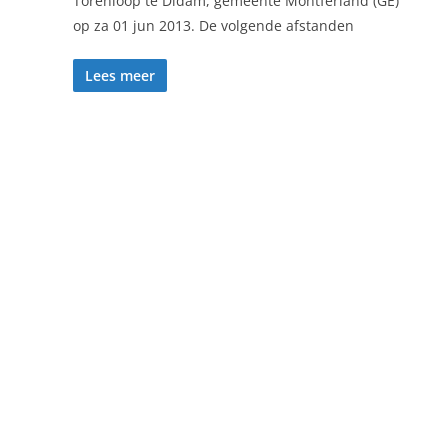
Torenloop te Didam, gemeente Montferland (GE)
op za 01 jun 2013. De volgende afstanden
Lees meer