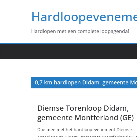
Ga
Hardloopevenem
naar
de
inhoud
Hardlopen met een complete loopagenda!
0,7 km hardlopen Didam, gemeente Mo
Diemse Torenloop Didam,
gemeente Montferland (GE)
Doe mee met het hardloopevenement Diemse