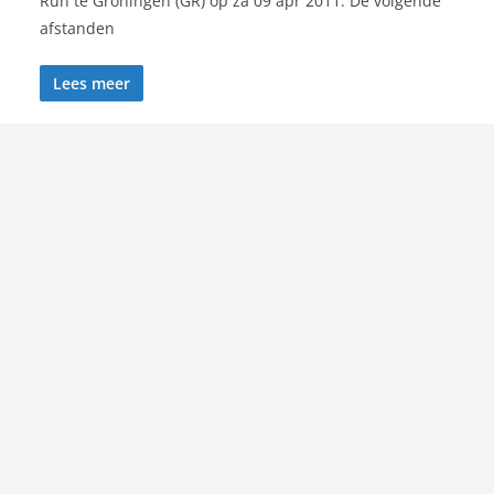
Run te Groningen (GR) op za 09 apr 2011. De volgende
afstanden
Lees meer