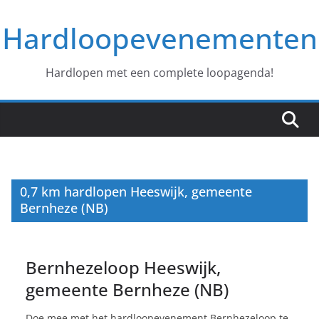
Ga
Hardloopevenementen
naar
de
inhoud
Hardlopen met een complete loopagenda!
0,7 km hardlopen Heeswijk, gemeente
Bernheze (NB)
Bernhezeloop Heeswijk,
gemeente Bernheze (NB)
Doe mee met het hardloopevenement Bernhezeloop te