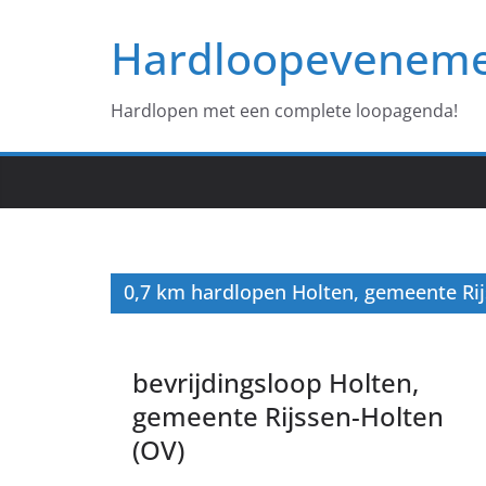
Ga
Hardloopevenem
naar
de
inhoud
Hardlopen met een complete loopagenda!
0,7 km hardlopen Holten, gemeente Ri
bevrijdingsloop Holten,
gemeente Rijssen-Holten
(OV)