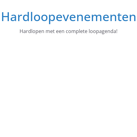
Ga
Hardloopevenementen
naar
de
inhoud
Hardlopen met een complete loopagenda!