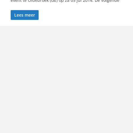
event te Oldebroek (GE) op za 05 jul 2014. De volgende
Lees meer