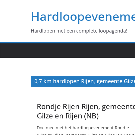
Ga
Hardloopevenem
naar
de
inhoud
Hardlopen met een complete loopagenda!
0,7 km hardlopen Rijen, gemeente Gilze
Rondje Rijen Rijen, gemeent
Gilze en Rijen (NB)
Doe mee met het hardloopevenement Rondje