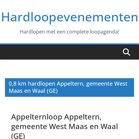
Ga
Hardloopevenementen
naar
de
inhoud
Hardlopen met een complete loopagenda!
0,8 km hardlopen Appeltern, gemeente West
Maas en Waal (GE)
Appelternloop Appeltern,
gemeente West Maas en Waal
(GE)