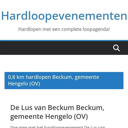
Ga
Hardloopevenementen
naar
de
inhoud
Hardlopen met een complete loopagenda!
0,8 km hardlopen Beckum, gemeente
Hengelo (OV)
De Lus van Beckum Beckum,
gemeente Hengelo (OV)
Doe mee met het hardloopevenement De Lus van