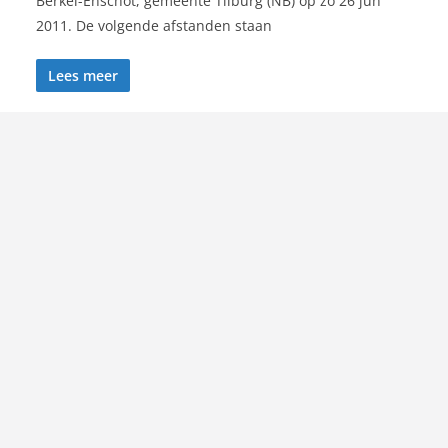
Berkel-Enschot, gemeente Tilburg (NB) op zo 26 jun
2011. De volgende afstanden staan
Lees meer