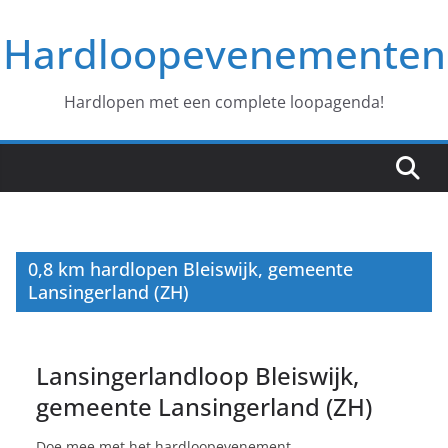
Ga
Hardloopevenementen
naar
de
inhoud
Hardlopen met een complete loopagenda!
0,8 km hardlopen Bleiswijk, gemeente
Lansingerland (ZH)
Lansingerlandloop Bleiswijk,
gemeente Lansingerland (ZH)
Doe mee met het hardloopevenement