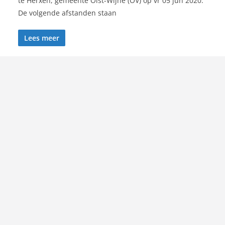
te Herxen, gemeente Olst-Wijhe (OV) op vr 05 jun 2020.
De volgende afstanden staan
Lees meer