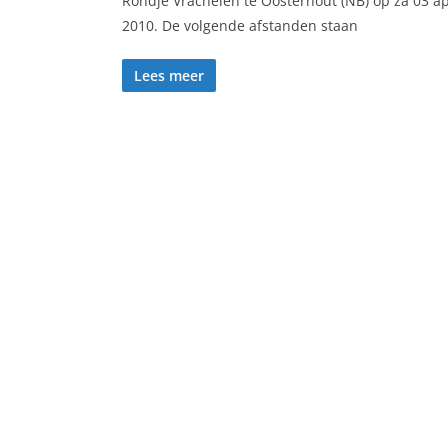
Rondje Vrachelen te Oosterhout (NB) op za 03 a
2010. De volgende afstanden staan
Lees meer