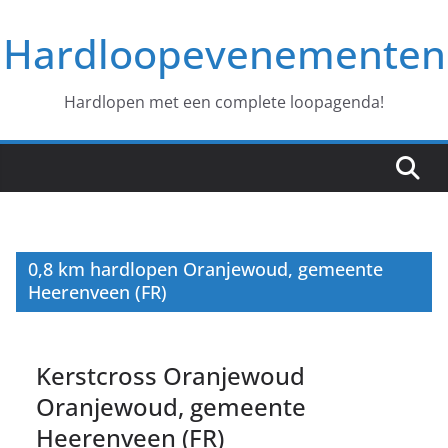
Ga
Hardloopevenementen
naar
de
inhoud
Hardlopen met een complete loopagenda!
0,8 km hardlopen Oranjewoud, gemeente
Heerenveen (FR)
Kerstcross Oranjewoud
Oranjewoud, gemeente
Heerenveen (FR)