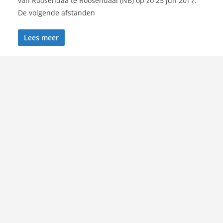
van Roosendaa te Roosendaal (NB) op zo 25 jun 2017.
De volgende afstanden
Lees meer