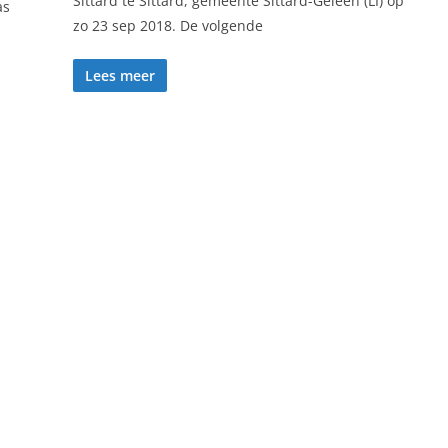
Sittard te Sittard, gemeente Sittard-Geleen (LI) op
as
zo 23 sep 2018. De volgende
Lees meer