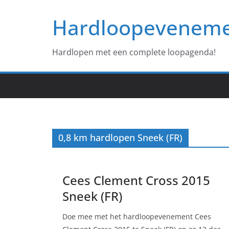
Ga
Hardloopevenem
naar
de
inhoud
Hardlopen met een complete loopagenda!
0,8 km hardlopen Sneek (FR)
Cees Clement Cross 2015
Sneek (FR)
Doe mee met het hardloopevenement Cees