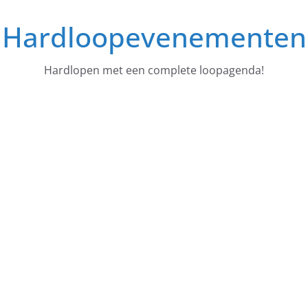
Ga
Hardloopevenementen
naar
de
inhoud
Hardlopen met een complete loopagenda!