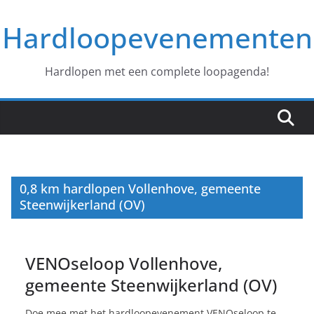
Ga
Hardloopevenementen
naar
de
inhoud
Hardlopen met een complete loopagenda!
0,8 km hardlopen Vollenhove, gemeente
Steenwijkerland (OV)
VENOseloop Vollenhove,
gemeente Steenwijkerland (OV)
Doe mee met het hardloopevenement VENOseloop te