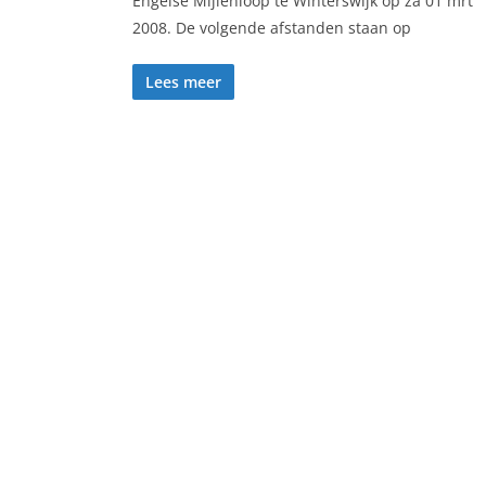
Engelse Mijlenloop te Winterswijk op za 01 mrt
2008. De volgende afstanden staan op
Lees meer