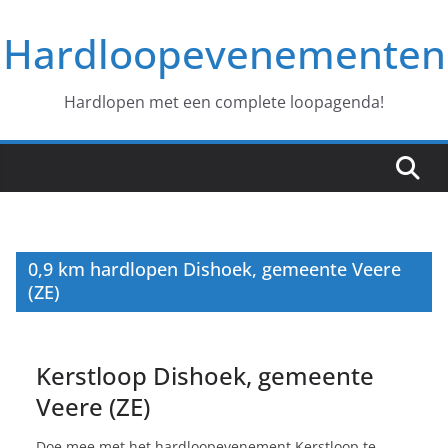
Ga
Hardloopevenementen
naar
de
inhoud
Hardlopen met een complete loopagenda!
0,9 km hardlopen Dishoek, gemeente Veere
(ZE)
Kerstloop Dishoek, gemeente
Veere (ZE)
Doe mee met het hardloopevenement Kerstloop te