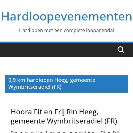
Ga
Hardloopevenementen
naar
de
inhoud
Hardlopen met een complete loopagenda!
0,9 km hardlopen Heeg, gemeente
Wymbritseradiel (FR)
Hoora Fit en Frij Rin Heeg,
gemeente Wymbritseradiel (FR)
Doe mee met het hardloopevenement Hoora Fit en Frij