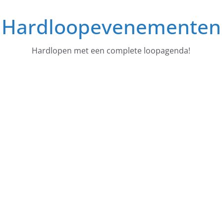
Ga
Hardloopevenementen
naar
de
inhoud
Hardlopen met een complete loopagenda!