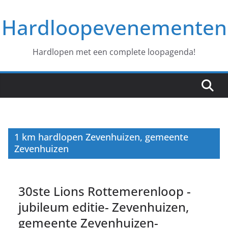
Ga
Hardloopevenementen
naar
de
inhoud
Hardlopen met een complete loopagenda!
1 km hardlopen Zevenhuizen, gemeente
Zevenhuizen
30ste Lions Rottemerenloop -
jubileum editie- Zevenhuizen,
gemeente Zevenhuizen-