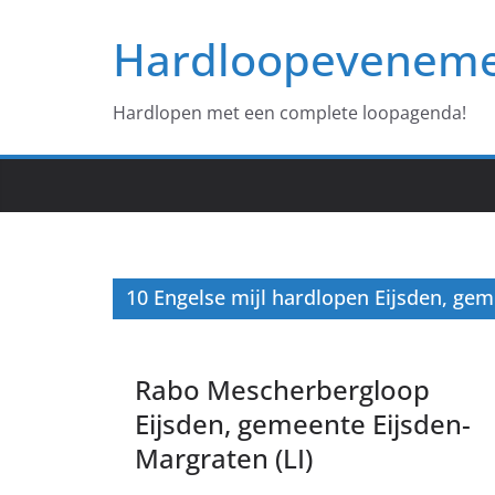
Ga
Hardloopevenem
naar
de
inhoud
Hardlopen met een complete loopagenda!
10 Engelse mijl hardlopen Eijsden, gem
Rabo Mescherbergloop
Eijsden, gemeente Eijsden-
Margraten (LI)